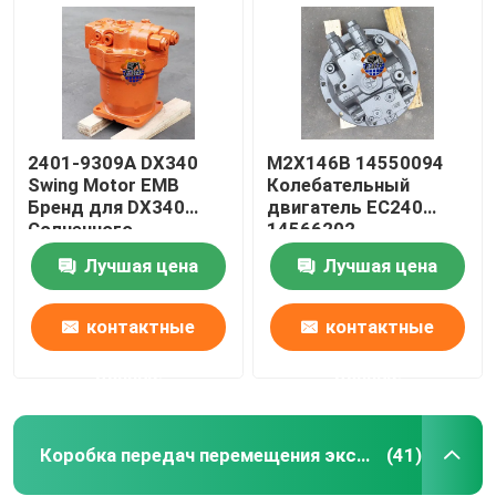
2401-9309A DX340
M2X146B 14550094
Swing Motor EMB
Колебательный
Бренд для DX340
двигатель EC240
Солнечного
14566202
экскаватора 340LC
Колебательный
Лучшая цена
Лучшая цена
двигатель для
экскаватора
контактные
контактные
Дом
данные
данные
Продукты
Коробка передач перемещения экскаватора
(41)
О нас