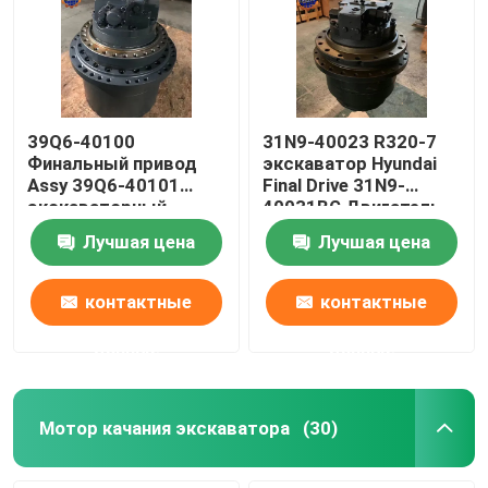
39Q6-40100
31N9-40023 R320-7
Финальный привод
экскаватор Hyundai
Assy 39Q6-40101
Final Drive 31N9-
экскаваторный
40031BG Двигатель
путевой двигатель
путешествий
Лучшая цена
Лучшая цена
для R210-9 R250-9
контактные
контактные
данные
данные
Мотор качания экскаватора
(30)