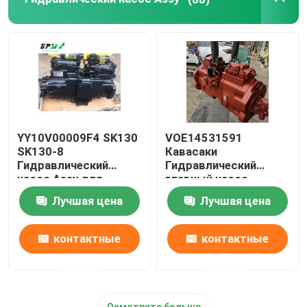
Assy двигателя дизеля
Части кабин экскаваторов
YY10V00009F4 SK130
VOE14531591
SK130-8
Кавасаки
Гидравлический
Гидравлический
насос Assy для
главный насос
насоса K7V63
EC290B K3V140
Лучшая цена
Лучшая цена
Главный насос
контактные
контактные
данные
данные
Осмотрите больше