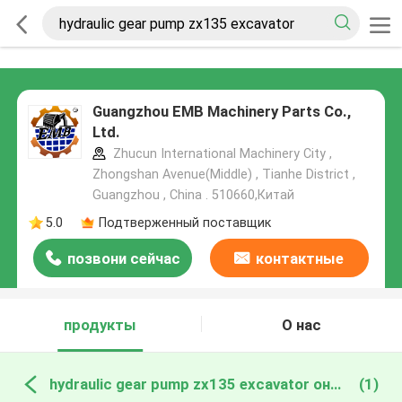
Guangzhou EMB Machinery Parts Co.,
Ltd.
Zhucun International Machinery City ,
Zhongshan Avenue(Middle) , Tianhe District ,
Guangzhou , China . 510660,Китай
5.0
Подтверженный поставщик
позвони сейчас
контактные
данные
продукты
О нас
hydraulic gear pump zx135 excavator онлайн производство
(1)