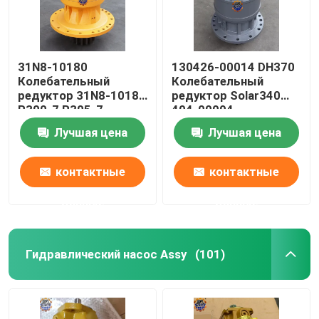
31N8-10180
130426-00014 DH370
Колебательный
Колебательный
редуктор 31N8-10181
редуктор Solar340
R300-7 R305-7
404-00094
Колебательный
Колебательная
Лучшая цена
Лучшая цена
редуктор
коробка передач
контактные
контактные
данные
данные
Гидравлический насос Assy
(101)