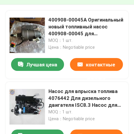
400908-00045A Оригинальный
новый топливный насос
400908-00045 для
экскаватора
MOQ：1 шт.
Цена：Negotiable price
Лучшая цена
контактные
данные
Насос для впрыска топлива
4076442 Для дизельного
двигателя ISC8.3 Насос для
топлива 4076443 4010173
MOQ：1 шт.
Цена：Negotiable price