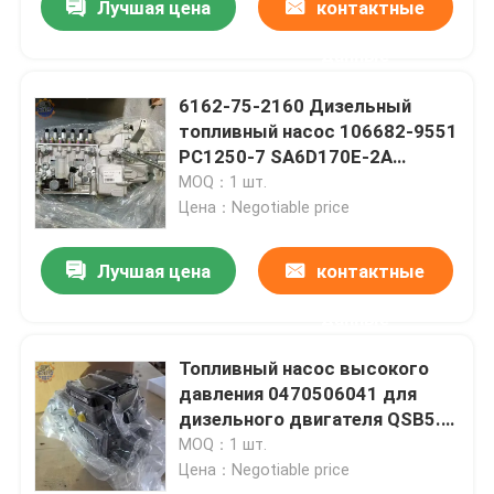
Лучшая цена
контактные
данные
6162-75-2160 Дизельный
топливный насос 106682-9551
PC1250-7 SA6D170E-2A
топливный насос
MOQ：1 шт.
Цена：Negotiable price
Лучшая цена
контактные
данные
Топливный насос высокого
давления 0470506041 для
дизельного двигателя QSB5.9
3937690
MOQ：1 шт.
Цена：Negotiable price