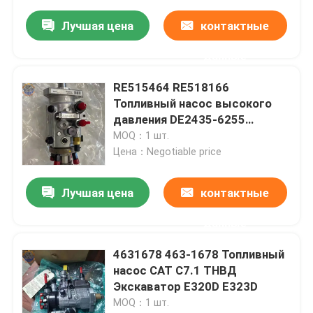
Лучшая цена
контактные
данные
RE515464 RE518166
Топливный насос высокого
давления DE2435-6255
DE2435-6247 RE568070
MOQ：1 шт.
Топливный насос
Цена：Negotiable price
Лучшая цена
контактные
данные
4631678 463-1678 Топливный
насос CAT C7.1 ТНВД
Экскаватор E320D E323D
MOQ：1 шт.