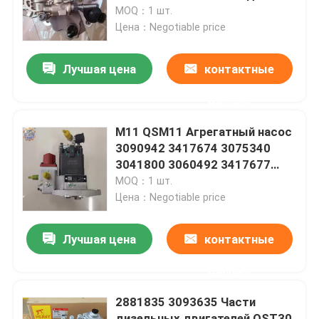
двигателя QSB6.7 ISF 3.8
MOQ：1 шт.
Цена：Negotiable price
Путешествие фабрики
Лучшая цена
контактные
Проверка качества
данные
Свяжитесь мы
M11 QSM11 Агрегатный насос
3090942 3417674 3075340
3041800 3060492 3417677
Новости
Впрыскный насос
MOQ：1 шт.
Цена：Negotiable price
Спросите цитату
Лучшая цена
контактные
Мотор конечной передачи экскаватора
данные
2881835 3093635 Части
Мотор качания экскаватора
дизельных двигателей QST30