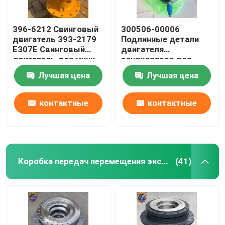
396-6212 Свинговый
300506-00006
двигатель 393-2179
Подлинные детали
E307E Свинговый
двигателя
двигатель для мини-
вентилятора для
экскаваторов
DX700LC/DX700LC-
Лучшая цена
Лучшая цена
9C/DX700LC/DX700LCA
контактные
контактные
данные
данные
Коробка передач перемещения экскаватора
(41)