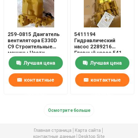
259-0815 Двигатель
5411194
вентилятора E330D
Гидравлический
C9 Строительные
насос 2289216
машины Части
Главный насос 541-
2590815 Пистоновый
1194
Лучшая цена
Лучшая цена
насос
контактные
контактные
данные
данные
Осмотрите больше
Главная страница
Карта сайта
контактные данные
Desktop Site