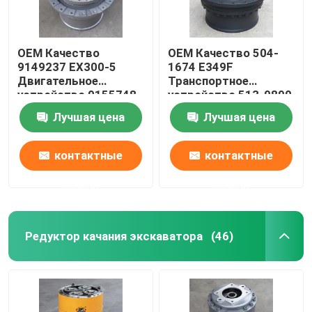
OEM Качество
OEM Качество 504-
9149237 EX300-5
1674 E349F
Двигательное
Транспортное
устройство 9155748
устройство 513-0890
EX350-5
CAT349
Лучшая цена
Лучшая цена
Двигательный
Транспортная
коробка передач
коробка передач
контактные
контактные
данные
данные
Редуктор качания экскаватора
(46)