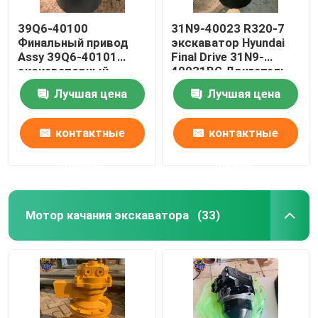
39Q6-40100
31N9-40023 R320-7
Финальный привод
экскаватор Hyundai
Assy 39Q6-40101
Final Drive 31N9-
экскаваторный
40031BG Двигатель
путевой двигатель
путешествий
Лучшая цена
Лучшая цена
для R210-9 R250-9
контактные
контактные
данные
данные
Мотор качания экскаватора
(33)