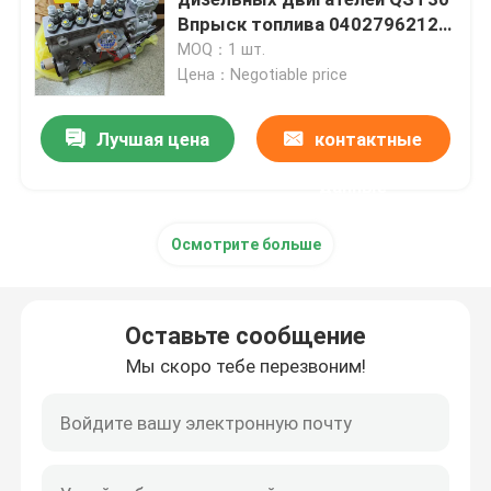
Впрыск топлива 0402796212
Впрыск топлива
MOQ：1 шт.
Коробка передач перемещения экскаватора
Цена：Negotiable price
Редуктор качания экскаватора
Лучшая цена
контактные
данные
Гидравлический насос Assy
Осмотрите больше
Машинные части экскаватора
Оставьте сообщение
Электрические части экскаватора
Мы скоро тебе перезвоним!
Турбонагнетатель экскаватора
Гидравлический насос