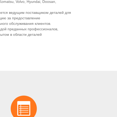
 Komatsu, Volvo, Hyundai, Doosan,
яется ведущим поставщиком деталей для
цию за предоставление
ьного обслуживания клиентов.
ндой преданных профессионалов,
ытом в области деталей
чь клиентам найти правильные решения
т того, покупаем ли мы редкую деталь
 наши эксперты всегда готовы пойти на
довлетворенность клиентов.
ему миру, особенно в США, Канаде,
мерике и т.д.