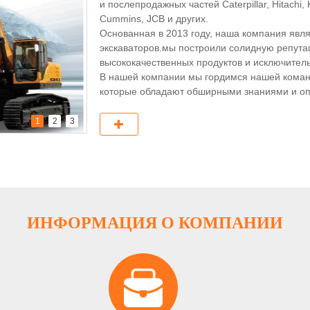
и послепродажных частей Caterpillar, Hitachi,
Cummins, JCB и других.
Основанная в 2013 году, наша компания явл
экскаваторов.мы построили солидную репута
высококачественных продуктов и исключител
В нашей компании мы гордимся нашей кома
которые обладают обширными знаниями и оп
экскаваторов.Наша команда стремится помо
для их конкретных потребностейНезависимо о
1
2
3
или предоставляем техническое руководство,
дополнительные усилия, чтобы обеспечить у
Наш основной бизнес распространился по вс
Европе, Австралии, Новой Зеландии, Южной А
ИНФОРМАЦИЯ О КОМПАНИИ