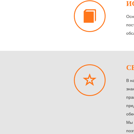
И
Осн
пос
обс
С
В н
зна
пра
пре
обе
Мы 
поэ