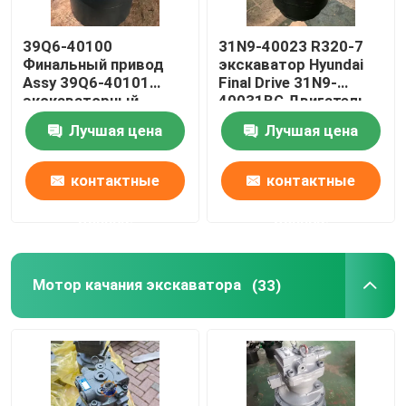
Assy двигателя дизеля
39Q6-40100
31N9-40023 R320-7
Финальный привод
экскаватор Hyundai
Assy 39Q6-40101
Final Drive 31N9-
Части кабин экскаваторов
экскаваторный
40031BG Двигатель
путевой двигатель
путешествий
Лучшая цена
Лучшая цена
для R210-9 R250-9
контактные
контактные
данные
данные
Мотор качания экскаватора
(33)