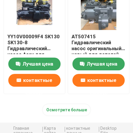
YY10V00009F4 SK130
AT507415
SK130-8
Гидравлический
Гидравлический
насос оригинальный
насос Assy для
новый для деталей
насоса K7V63
экскаваторов
Лучшая цена
Лучшая цена
контактные
контактные
данные
данные
Осмотрите больше
Главная
Карта
контактные
Desktop