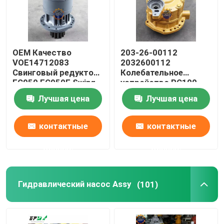
OEM Качество
203-26-00112
VOE14712083
2032600112
Свинговый редуктор
Колебательное
EC950 EC950E Swing
устройство PC100
Gearbox
PC120-5 экскаватор
Лучшая цена
Лучшая цена
Колебательный
редуктор
контактные
контактные
данные
данные
Гидравлический насос Assy
(101)