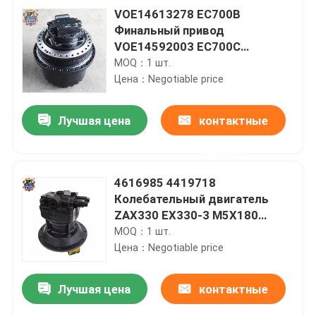
VOE14613278 EC700B
Финальный привод
VOE14592003 EC700C
Двигатель экскаватора
MOQ：1 шт.
Цена：Negotiable price
Лучшая цена
контактные
данные
4616985 4419718
Колебательный двигатель
ZAX330 EX330-3 M5X180
Колебательный прибор для
MOQ：1 шт.
Hitachi
Цена：Negotiable price
Лучшая цена
контактные