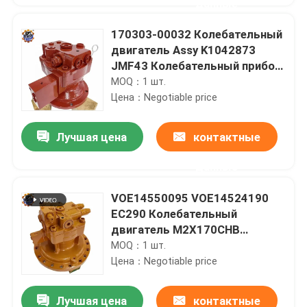
данные
170303-00032 Колебательный
двигатель Assy K1042873
JMF43 Колебательный прибор
для DH80 R80-7
MOQ：1 шт.
Цена：Negotiable price
Лучшая цена
контактные
данные
VOE14550095 VOE14524190
EC290 Колебательный
двигатель M2X170CHB
M2X170 Колебательное
MOQ：1 шт.
устройство
Цена：Negotiable price
Лучшая цена
контактные