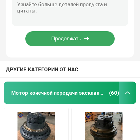
05/204600 Двигательная коробка передач JCB360 JS360 Двигательная коробка передач для экскаваторов
Коробка передач перемещения экскаватора
31Q6-40020 31N6-40040 Финальный привод R225-9 R210-7 Передняя коробка передач экскаватора
227-6045 E345B Финальный привод 227-6044 E345D Транспортная коробка передач для экскаватора
6CT8.3 Оригинальный новый двигатель для экскаватора R275 Cummins 6CT8.3
Редуктор качания экскаватора
Оригинальный новый 199-4726 E365C Мотор 199-4662 CAT365
Гидравлический насос Assy
ДРУГИЕ КАТЕГОРИИ ОТ НАС
Машинные части экскаватора
Мотор конечной передачи экскаватора
(60)
Электрические части экскаватора
Турбонагнетатель экскаватора
Гидравлический насос