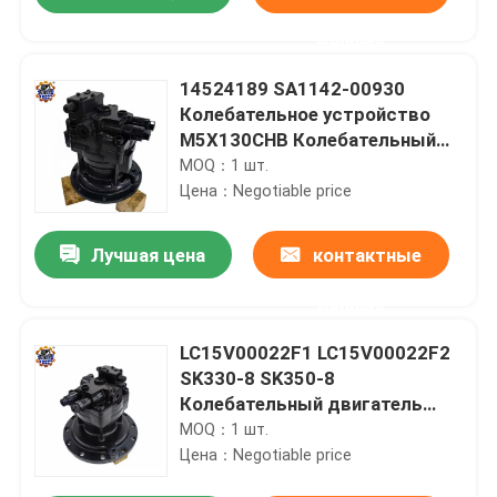
данные
14524189 SA1142-00930
Колебательное устройство
M5X130CHB Колебательный
двигатель для экскаватора
MOQ：1 шт.
EC210B
Цена：Negotiable price
Лучшая цена
контактные
данные
Дом
LC15V00022F1 LC15V00022F2
SK330-8 SK350-8
Колебательный двигатель
Продукты
M5X180CHB Колебательный
MOQ：1 шт.
прибор
Цена：Negotiable price
О нас