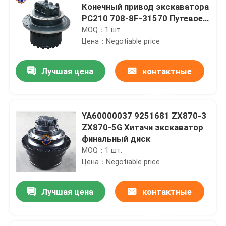
Конечный привод экскаватора
PC210 708-8F-31570 Путевое
устройство
MOQ：1 шт.
Цена：Negotiable price
Лучшая цена
контактные
данные
YA60000037 9251681 ZX870-3
ZX870-5G Хитачи экскаватор
финальный диск
MOQ：1 шт.
Цена：Negotiable price
Лучшая цена
контактные
данные