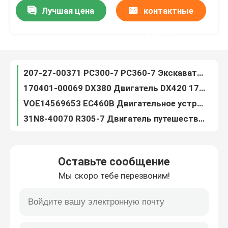
Лучшая цена
контактные
207-27-00371 PC300-7 PC360-7 Экскаватор Финальный привод Мотор 207-27-00261
170401-00069 DX380 Двигатель DX420 170402-00025 Двигательное устройство для экскаватора
Путешествие фабрики
данные
VOE14569653 EC460B Двигательное устройство VOE14608847 EC460C Конечный привод
31N8-40070 R305-7 Двигатель путешествия R320 31Q8-40061 Двигатель конечного привода для экскаватора
Проверка качества
9180731 ZX120-6 Двигатель 9181123 Конечный привод для экскаватора с ползучим двигателем
9256989 Двигатель 9243839 ZX250-3 ZX240-3 Двигатель Assy
Свяжитесь мы
9233692 Устройство для передвижения 9261222 Мотор последнего привода для ZX200-3 ZX200-5G ZX210-5G
GM60VA Двигатель путешествия LC15V00023F2R SK330-8 LC15V00023F2C Финальный привод Assy
Новости
LC15V00023F1 SK350-8 Редуктор скоростной передачи для кобеля
538-5278 E330 Финальный привод 5385278 CAT330GC Транспортная коробка передач для Caterpillar
Спросите цитату
Оставьте сообщение
9224123 ZX70 Travel Device Assy 9224241 ZX75 Travel Gearbox Для экскаватора Hitachi
Мы скоро тебе перезвоним!
706-7K-01040 706-7K-01070 Свинговая коробка передач PC300 Komatsu экскаватор Свинговая редуктор
Мотор конечной передачи экскаватора
3932179 Колесная коробка передач E307E E308E CAT экскаватор Колесный редуктор 393-2179
9255880 ZX270 Устройство 9256990 ZX270-3 Редуктор для экскаваторов Hitachi
Мотор качания экскаватора
21N-27-00130 PC1250-8 Финальный привод 21N-27-00140 PC1250-7 Транспортная коробка передач для экскаватора Komatsu