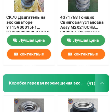
СК70 Двигатель на
4371768 Гонщик
экскаваторе
Свинговая установка
YT15V00015F1
Assy M2X210CHB
YT32W00002F2 SH60
EX300-5 Свинговая
SG025E Свинговый
двигатель Assy
Лучшая цена
Лучшая цена
двигатель
контактные
контактные
данные
данные
Коробка передач перемещения экскаватора
(41)