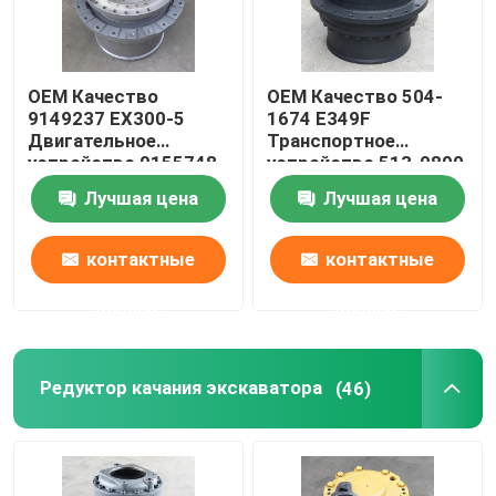
OEM Качество
OEM Качество 504-
9149237 EX300-5
1674 E349F
Двигательное
Транспортное
устройство 9155748
устройство 513-0890
EX350-5
CAT349
Лучшая цена
Лучшая цена
Двигательный
Транспортная
коробка передач
коробка передач
контактные
контактные
данные
данные
Редуктор качания экскаватора
(46)